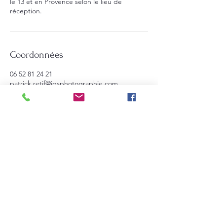
le 13 et en Provence selon le lieu de
réception.
Coordonnées
06 52 81 24 21
patrick.retif@jpsphotographie.com
5 Rue de la Treille, 13850 Gréasque, France
Patrick RETIF, JPS photographie
5 rue de la treille 13850 Gréasque
mail : patrick.retif@
jpsphotographie.com
https://jpsphotographie.com
SIRET :
444 106 611 00023
- code APE7420Z
Accueil