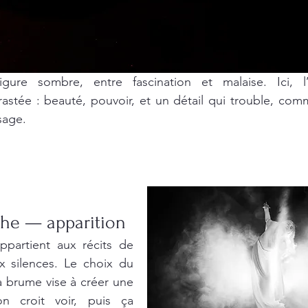
gure sombre, entre fascination et malaise. Ici, l’
rastée : beauté, pouvoir, et un détail qui trouble, co
sage.
he — apparition
partient aux récits de 
x silences. Le choix du 
a brume vise à créer une 
on croit voir, puis ça 