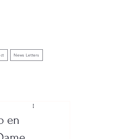
ct
News Letters
o en
, Dame