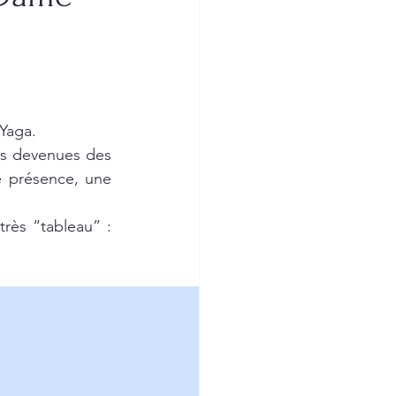
Yaga.
es devenues des 
e présence, une 
rès “tableau” : 