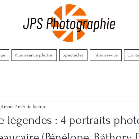
age
Nos séance photos
Spectacles
infos service
Conta
18 mars
2 min de lecture
légendes : 4 portraits phot
eaucaire (Pénélope, Báthory